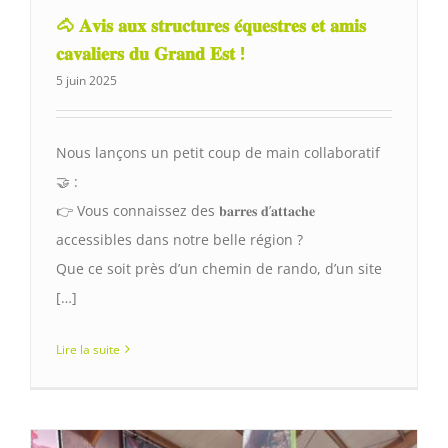
🐴 𝐀𝐯𝐢𝐬 𝐚𝐮𝐱 𝐬𝐭𝐫𝐮𝐜𝐭𝐮𝐫𝐞𝐬 𝐞́𝐪𝐮𝐞𝐬𝐭𝐫𝐞𝐬 𝐞𝐭 𝐚𝐦𝐢𝐬
𝐜𝐚𝐯𝐚𝐥𝐢𝐞𝐫𝐬 𝐝𝐮 𝐆𝐫𝐚𝐧𝐝 𝐄𝐬𝐭 !
5 juin 2025
Nous lançons un petit coup de main collaboratif
🤝 :
👉 Vous connaissez des 𝐛𝐚𝐫𝐫𝐞𝐬 𝐝’𝐚𝐭𝐭𝐚𝐜𝐡𝐞
accessibles dans notre belle région ?
Que ce soit près d’un chemin de rando, d’un site
[…]
Lire la suite