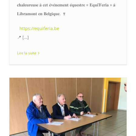
𝐜𝐡𝐚𝐥𝐞𝐮𝐫𝐞𝐮𝐬𝐞 𝐚̀ 𝐜𝐞𝐭 𝐞́𝐯𝐞́𝐧𝐞𝐦𝐞𝐧𝐭 𝐞́𝐪𝐮𝐞𝐬𝐭𝐫𝐞 « 𝐄𝐪𝐮𝐢’𝐅𝐞𝐫𝐢𝐚 » 𝐚̀
𝐋𝐢𝐛𝐫𝐚𝐦𝐨𝐧𝐭 𝐞𝐧 𝐁𝐞𝐥𝐠𝐢𝐪𝐮𝐞. 🍷
https://equiferia.be
📍 […]
Lire la suite