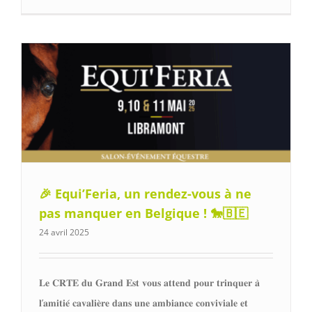
🎉 Equi’Feria, un rendez-vous à ne
pas manquer en Belgique ! 🐎🇧🇪
24 avril 2025
𝐋𝐞 𝐂𝐑𝐓𝐄 𝐝𝐮 𝐆𝐫𝐚𝐧𝐝 𝐄𝐬𝐭 𝐯𝐨𝐮𝐬 𝐚𝐭𝐭𝐞𝐧𝐝 𝐩𝐨𝐮𝐫 𝐭𝐫𝐢𝐧𝐪𝐮𝐞𝐫 𝐚̀
𝐥’𝐚𝐦𝐢𝐭𝐢𝐞́ 𝐜𝐚𝐯𝐚𝐥𝐢𝐞̀𝐫𝐞 𝐝𝐚𝐧𝐬 𝐮𝐧𝐞 𝐚𝐦𝐛𝐢𝐚𝐧𝐜𝐞 𝐜𝐨𝐧𝐯𝐢𝐯𝐢𝐚𝐥𝐞 𝐞𝐭