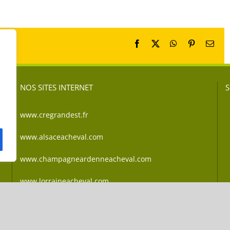
Facebook
X
WhatsApp
Pinterest
Emai
NOS SITES INTERNET
S
www.cregrandest.fr
www.alsaceacheval.com
www.champagneardenneacheval.com
www.lorraineacheval.com