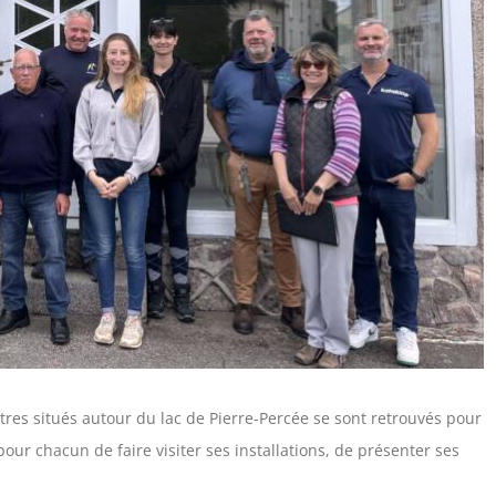
estres situés autour du lac de Pierre-Percée se sont retrouvés pour
our chacun de faire visiter ses installations, de présenter ses