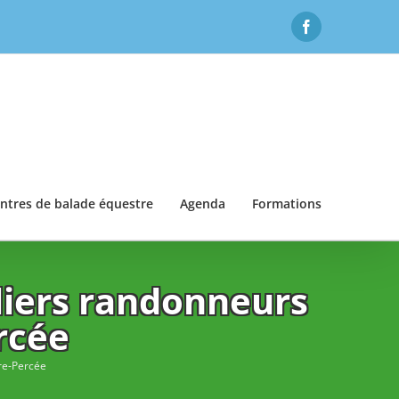
Facebook
ntres de balade équestre
Agenda
Formations
liers randonneurs
rcée
re-Percée