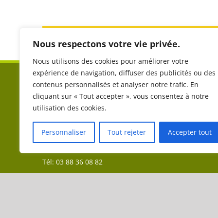
Partager sur les réseaux sociaux :
Nous respectons votre vie privée.
Nous utilisons des cookies pour améliorer votre
expérience de navigation, diffuser des publicités ou des
COMITÉ RÉGIONAL DE TOURISME EQUESTRE DU
contenus personnalisés et analyser notre trafic. En
GRAND EST (CRTE)
cliquant sur « Tout accepter », vous consentez à notre
utilisation des cookies.
Aéroparc 1
Personnaliser
Tout rejeter
Accepter tout
19 A rue Icare
67960 ENTZHEIM
Tél: 03 88 36 08 82
contact@crtegrandest.fr