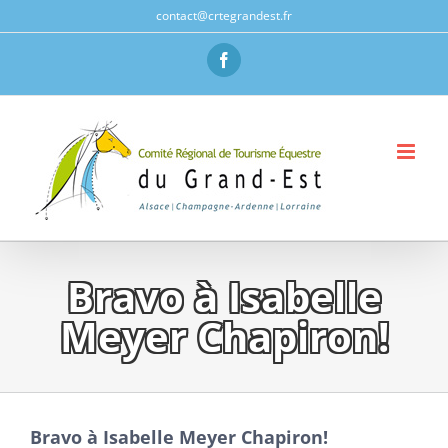
Passer
contact@crtegrandest.fr
au
Facebook
contenu
Bravo à Isabelle
Meyer Chapiron!
Bravo à Isabelle Meyer Chapiron!