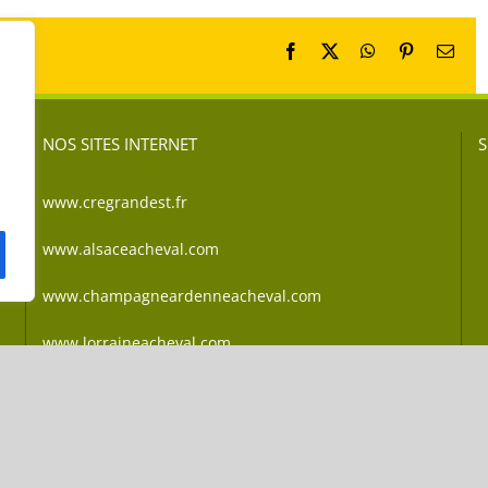
Facebook
X
WhatsApp
Pinterest
Emai
NOS SITES INTERNET
S
www.cregrandest.fr
www.alsaceacheval.com
www.champagneardenneacheval.com
www.lorraineacheval.com
que de confidentialité