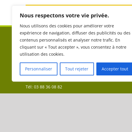
Partager sur les réseaux sociaux :
Nous respectons votre vie privée.
Nous utilisons des cookies pour améliorer votre
expérience de navigation, diffuser des publicités ou des
COMITÉ RÉGIONAL DE TOURISME EQUESTRE DU
contenus personnalisés et analyser notre trafic. En
GRAND EST (CRTE)
cliquant sur « Tout accepter », vous consentez à notre
utilisation des cookies.
Aéroparc 1
Personnaliser
Tout rejeter
Accepter tout
19 A rue Icare
67960 ENTZHEIM
Tél: 03 88 36 08 82
contact@crtegrandest.fr
@
2020 CRTE Grand Est - Réalisation :
Anne Vonthron
-
Politi