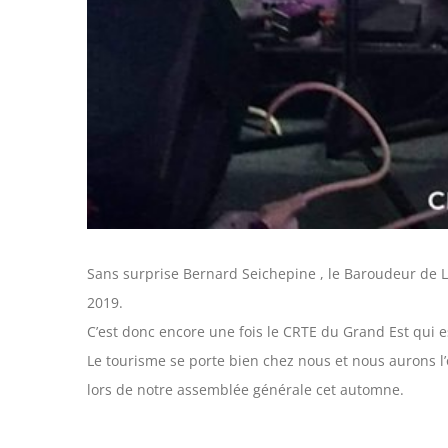
Sans surprise Bernard Seichepine , le Baroudeur de 
2019.
C’est donc encore une fois le CRTE du Grand Est qui e
Le tourisme se porte bien chez nous et nous aurons l
lors de notre assemblée générale cet automne.