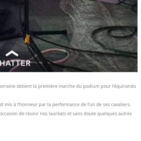
Lorraine obtient la première marche du podium pour l’équirando
st mis à l’honneur par la performance de l’un de ses cavaliers.
’occasion de réunir nos lauréats et sans doute quelques autres