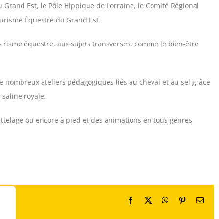
u Grand Est, le Pôle Hippique de Lorraine, le Comité Régional
Tourisme Équestre du Grand Est.
 risme équestre, aux sujets transverses, comme le bien-être
 nombreux ateliers pédagogiques liés au cheval et au sel grâce
saline royale.
 attelage ou encore à pied et des animations en tous genres
Facebook
X
WhatsApp
Pinterest
Emai