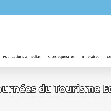
Publications & médias
Gites équestres
Itinéraires
Ce
ournées du Tourisme Eq
Accueil
3 et 4 Septembre Journées du Tourisme Equestre à Rosières !