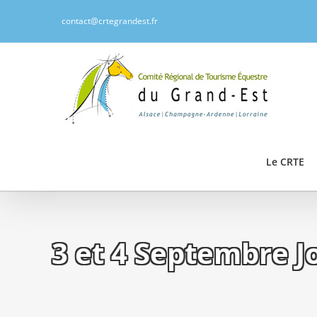
Passer
contact@crtegrandest.fr
au
contenu
Le CRTE
3 et 4 Septembre J