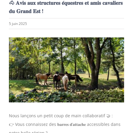
🐴 𝐀𝐯𝐢𝐬 𝐚𝐮𝐱 𝐬𝐭𝐫𝐮𝐜𝐭𝐮𝐫𝐞𝐬 𝐞́𝐪𝐮𝐞𝐬𝐭𝐫𝐞𝐬 𝐞𝐭 𝐚𝐦𝐢𝐬 𝐜𝐚𝐯𝐚𝐥𝐢𝐞𝐫𝐬
𝐝𝐮 𝐆𝐫𝐚𝐧𝐝 𝐄𝐬𝐭 !
5 juin 2025
Voir
l'image
agrandie
Nous lançons un petit coup de main collaboratif 🤝 :
👉 Vous connaissez des 𝐛𝐚𝐫𝐫𝐞𝐬 𝐝’𝐚𝐭𝐭𝐚𝐜𝐡𝐞 accessibles dans
notre belle région ?