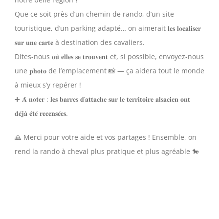
Que ce soit près d’un chemin de rando, d’un site
touristique, d’un parking adapté… on aimerait 𝐥𝐞𝐬 𝐥𝐨𝐜𝐚𝐥𝐢𝐬𝐞𝐫
𝐬𝐮𝐫 𝐮𝐧𝐞 𝐜𝐚𝐫𝐭𝐞 à destination des cavaliers.
Dites-nous 𝐨𝐮̀ 𝐞𝐥𝐥𝐞𝐬 𝐬𝐞 𝐭𝐫𝐨𝐮𝐯𝐞𝐧𝐭 et, si possible, envoyez-nous
une 𝐩𝐡𝐨𝐭𝐨 de l’emplacement 📸 — ça aidera tout le monde
à mieux s’y repérer !
➕ 𝐀̀ 𝐧𝐨𝐭𝐞𝐫 : 𝐥𝐞𝐬 𝐛𝐚𝐫𝐫𝐞𝐬 𝐝’𝐚𝐭𝐭𝐚𝐜𝐡𝐞 𝐬𝐮𝐫 𝐥𝐞 𝐭𝐞𝐫𝐫𝐢𝐭𝐨𝐢𝐫𝐞 𝐚𝐥𝐬𝐚𝐜𝐢𝐞𝐧 𝐨𝐧𝐭
𝐝𝐞́𝐣𝐚̀ 𝐞́𝐭𝐞́ 𝐫𝐞𝐜𝐞𝐧𝐬𝐞́𝐞𝐬.
🙏 Merci pour votre aide et vos partages ! Ensemble, on
rend la rando à cheval plus pratique et plus agréable 🐎