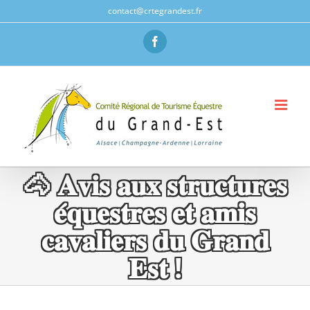
Passer
contact@crtegrandest.fr
au
Facebook
contenu
🐴 𝐀𝐯𝐢𝐬 𝐚𝐮𝐱 𝐬𝐭𝐫𝐮𝐜𝐭𝐮𝐫𝐞𝐬
𝐞́𝐪𝐮𝐞𝐬𝐭𝐫𝐞𝐬 𝐞𝐭 𝐚𝐦𝐢𝐬
𝐜𝐚𝐯𝐚𝐥𝐢𝐞𝐫𝐬 𝐝𝐮 𝐆𝐫𝐚𝐧𝐝
𝐄𝐬𝐭 !