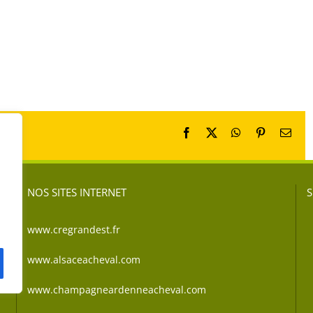
Facebook
X
WhatsApp
Pinterest
Emai
NOS SITES INTERNET
S
www.cregrandest.fr
www.alsaceacheval.com
www.champagneardenneacheval.com