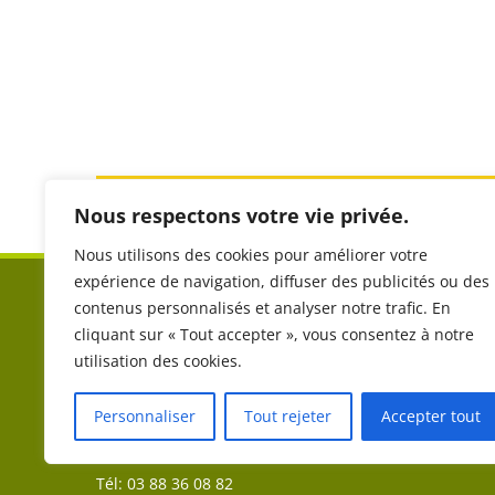
Partager sur les réseaux sociaux :
Nous respectons votre vie privée.
Nous utilisons des cookies pour améliorer votre
expérience de navigation, diffuser des publicités ou des
COMITÉ RÉGIONAL DE TOURISME EQUESTRE DU
contenus personnalisés et analyser notre trafic. En
GRAND EST (CRTE)
cliquant sur « Tout accepter », vous consentez à notre
utilisation des cookies.
Aéroparc 1
Personnaliser
Tout rejeter
Accepter tout
19 A rue Icare
67960 ENTZHEIM
Tél: 03 88 36 08 82