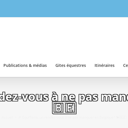
Publications & médias
Gites équestres
Itinéraires
Ce
ndez-vous à ne pas man
🇧🇪
Accueil
🎉 Equi’Feria, un rendez-vous à ne pas manquer en Belgique ! 🐎🇧🇪