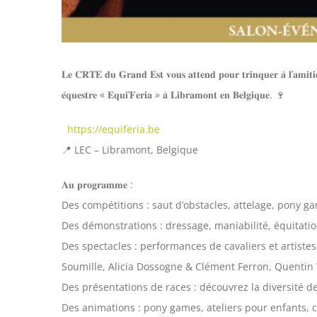
𝐋𝐞 𝐂𝐑𝐓𝐄 𝐝𝐮 𝐆𝐫𝐚𝐧𝐝 𝐄𝐬𝐭 𝐯𝐨𝐮𝐬 𝐚𝐭𝐭𝐞𝐧𝐝 𝐩𝐨𝐮𝐫 𝐭𝐫𝐢𝐧𝐪𝐮𝐞𝐫 𝐚̀ 𝐥’𝐚𝐦𝐢𝐭𝐢𝐞́ 𝐜
𝐞́𝐪𝐮𝐞𝐬𝐭𝐫𝐞 « 𝐄𝐪𝐮𝐢’𝐅𝐞𝐫𝐢𝐚 » 𝐚̀ 𝐋𝐢𝐛𝐫𝐚𝐦𝐨𝐧𝐭 𝐞𝐧 𝐁𝐞𝐥𝐠𝐢𝐪𝐮𝐞. 🍷
https://equiferia.be
📍 LEC – Libramont, Belgique
𝐀𝐮 𝐩𝐫𝐨𝐠𝐫𝐚𝐦𝐦𝐞 :
Des compétitions : saut d’obstacles, attelage, pony g
Des démonstrations : dressage, maniabilité, équitati
Des spectacles : performances de cavaliers et artist
Soumille, Alicia Dossogne & Clément Ferron, Quentin
Des présentations de races : découvrez la diversité d
Des animations : pony games, ateliers pour enfants, 