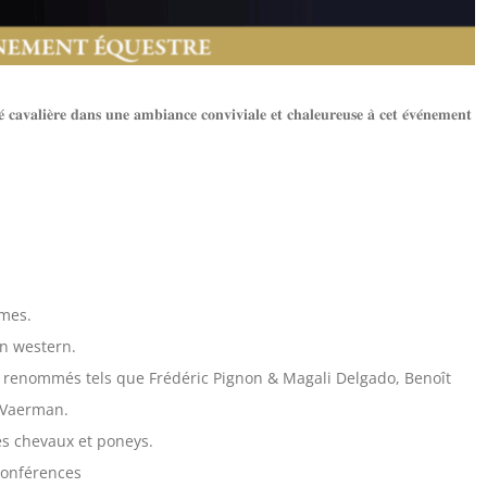
𝐚𝐯𝐚𝐥𝐢𝐞̀𝐫𝐞 𝐝𝐚𝐧𝐬 𝐮𝐧𝐞 𝐚𝐦𝐛𝐢𝐚𝐧𝐜𝐞 𝐜𝐨𝐧𝐯𝐢𝐯𝐢𝐚𝐥𝐞 𝐞𝐭 𝐜𝐡𝐚𝐥𝐞𝐮𝐫𝐞𝐮𝐬𝐞 𝐚̀ 𝐜𝐞𝐭 𝐞́𝐯𝐞́𝐧𝐞𝐦𝐞𝐧𝐭
ames.
on western.
es renommés tels que Frédéric Pignon & Magali Delgado, Benoît
 Vaerman.
es chevaux et poneys.
conférences